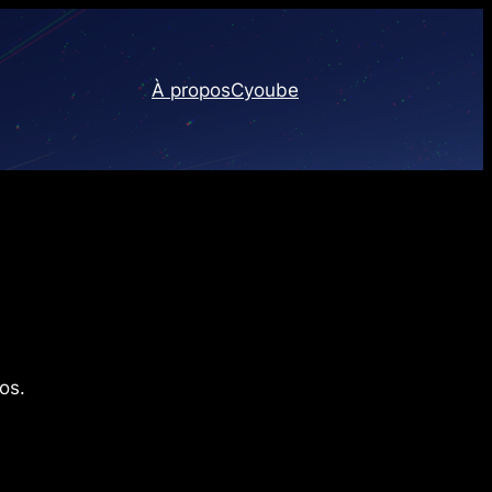
À propos
Cyoube
os.