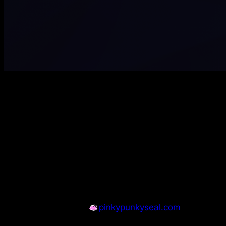
pinkypunkyseal.com